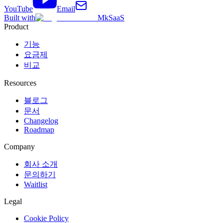
YouTube
Email
Built with
MkSaaS
Product
기능
요금제
비교
Resources
블로그
문서
Changelog
Roadmap
Company
회사 소개
문의하기
Waitlist
Legal
Cookie Policy