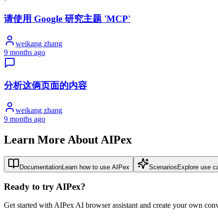
请使用 Google 研究主题 'MCP'
weikang zhang
9 months ago
分析这俩页面的内容
weikang zhang
9 months ago
Learn More About AIPex
Documentation
Learn how to use AIPex
Scenarios
Explore use c
Ready to try AIPex?
Get started with AIPex AI browser assistant and create your own conv