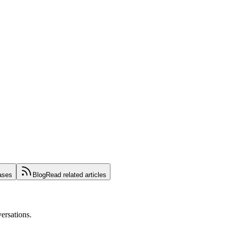
ases
Blog
Read related articles
ersations.