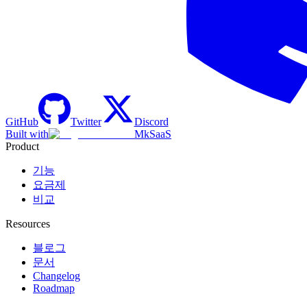
GitHub
Twitter
Discord
Built with
MkSaaS
Product
기능
요금제
비교
Resources
블로그
문서
Changelog
Roadmap