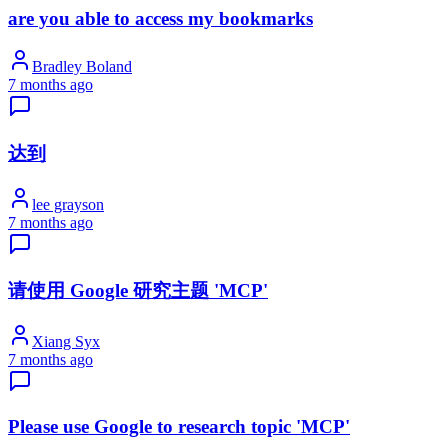
are you able to access my bookmarks
Bradley Boland
7 months ago
达到
lee grayson
7 months ago
请使用 Google 研究主题 'MCP'
Xiang Syx
7 months ago
Please use Google to research topic 'MCP'