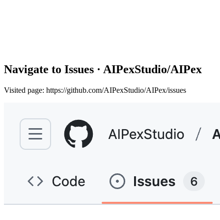
Navigate to Issues · AIPexStudio/AIPex
Visited page: https://github.com/AIPexStudio/AIPex/issues