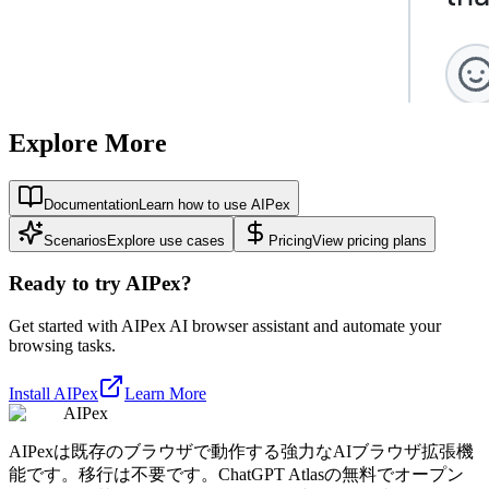
Explore More
Documentation
Learn how to use AIPex
Scenarios
Explore use cases
Pricing
View pricing plans
Ready to try AIPex?
Get started with AIPex AI browser assistant and automate your
browsing tasks.
Install AIPex
Learn More
AIPex
AIPexは既存のブラウザで動作する強力なAIブラウザ拡張機
能です。移行は不要です。ChatGPT Atlasの無料でオープン