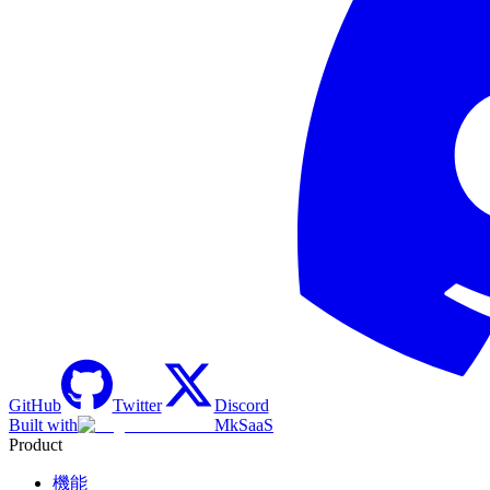
GitHub
Twitter
Discord
Built with
MkSaaS
Product
機能