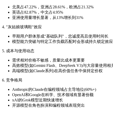
北美占47.22%，亚洲占28.61%，欧洲占21.32%
英语占82.87%，中文占4.95%
亚洲使用量增长显著，从13%增长到31%
4. "灰姑娘玻璃鞋"效应
早期用户群体形成"基础队列"，忠诚度高且使用时间长
模型能力突破与特定工作负载匹配时会形成持久锁定效应
5. 成本与使用动态
需求相对价格不敏感，质量比成本更重要
高效模型(如Gemini Flash、DeepSeek V3)与大容量使用相
高端模型(如Claude系列)在高价值任务中保持定价权
6. 竞争格局
Anthropic的Claude在编程领域占主导地位(60%+)
OpenAI和Google在科学、技术领域有显著份额
xAI的Grok模型近期快速增长
开源模型在角色扮演和编程领域表现突出