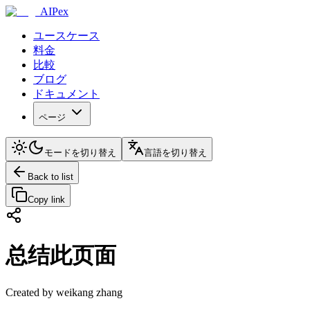
AIPex
ユースケース
料金
比較
ブログ
ドキュメント
ページ
モードを切り替え
言語を切り替え
Back to list
Copy link
总结此页面
Created by weikang zhang