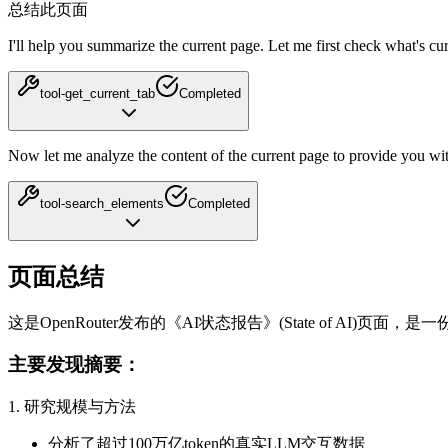
总结此页面
I'll help you summarize the current page. Let me first check what's cu
tool-get_current_tab
Completed
Now let me analyze the content of the current page to provide you w
tool-search_elements
Completed
页面总结
这是OpenRouter发布的《AI状态报告》(State of AI)页
主要发现摘要：
1. 研究规模与方法
分析了超过100万亿token的真实LLM交互数据