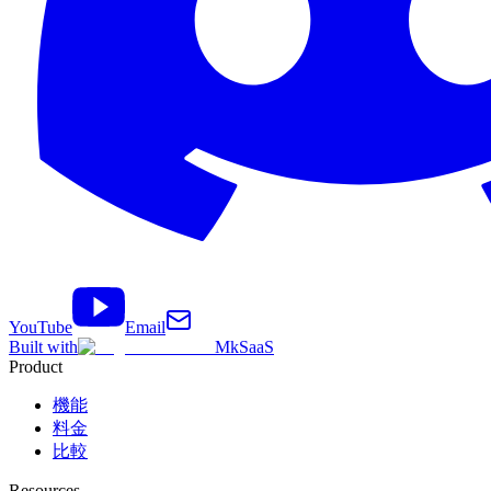
YouTube
Email
Built with
MkSaaS
Product
機能
料金
比較
Resources