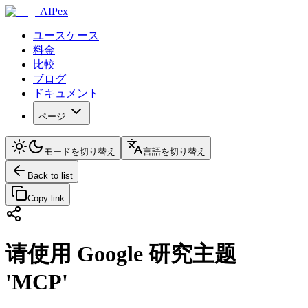
AIPex
ユースケース
料金
比較
ブログ
ドキュメント
ページ
モードを切り替え
言語を切り替え
Back to list
Copy link
请使用 Google 研究主题
'MCP'