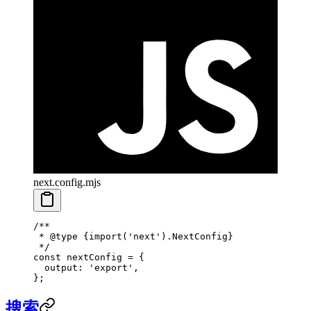
next.config.mjs
/**
 * 
@type
 {import('next').NextConfig}
 */
const
 nextConfig
 =
 {
  output: 
'export'
,
};
搜索