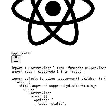
app/layout.tsx
import
 { RootProvider } 
from
 'fumadocs-ui/provider
import
 type
 { ReactNode } 
from
 'react'
;
export
 default
 function
 RootLayout
({ 
children
 }
:
 {
  return
 (
    <
html
 lang
=
"en"
 suppressHydrationWarning
>
      <
body
>
        <
RootProvider
          search
=
{{
            options: {
              type: 
'static'
, 