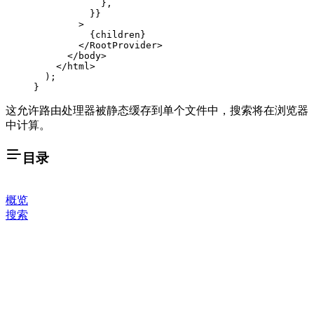
            },
          }}
        >
          {children}
        </
RootProvider
>
      </
body
>
    </
html
>
  );
}
这允许路由处理器被静态缓存到单个文件中，搜索将在浏览器
中计算。
目录
概览
搜索